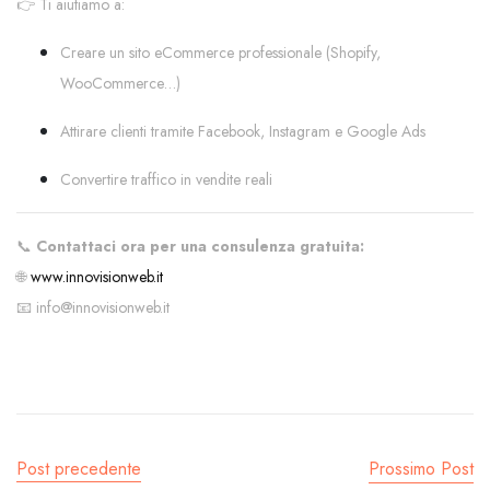
👉 Ti aiutiamo a:
Creare un sito eCommerce professionale (Shopify,
WooCommerce…)
Attirare clienti tramite Facebook, Instagram e Google Ads
Convertire traffico in vendite reali
📞
Contattaci ora per una consulenza gratuita:
🌐
www.innovisionweb.it
📧
info@innovisionweb.it
Post precedente
Prossimo Post