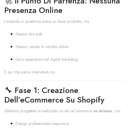
🚀 Il Punto Di Partenza: Nessuna
Presenza Online
L’azienda in questione aveva un buon prodotto, ma:
Nessun sito web
Nessun canale di vendita online
Zero esperienza nel digital marketing
È qui che siamo intervenuti noi.
🔧 Fase 1: Creazione
Dell’eCommerce Su Shopify
Abbiamo progettato e realizzato un sito eCommerce
su misura
, con:
Design professionale responsive