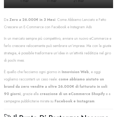
Da
Zero a 26.000€ in 3 Mesi
: Come Abbiamo Lanciato e Fatto
Crescere un E-Commerce con Facebook e Instagram Ads
In un mercato sempre più competitivo, avviare un nuovo eCommerce e
farlo crescere velocemente può sembrare un’impresa. Ma con la giusta
strategia, è possibile trasformare un’idea in un’attività redditizia nel giro
di pochi mesi.
È quello che facciamo ogni giorno in
Innovision Web
, e oggi
vogliamo raccontarti un caso reale:
come abbiamo aiutato un
brand da zero vendite a oltre 26.000€ di fatturato in soli
90 giorni
, grazie alla
creazione di un eCommerce Shopify
e a
campagne pubblicitarie mirate su
Facebook e Instagram
.